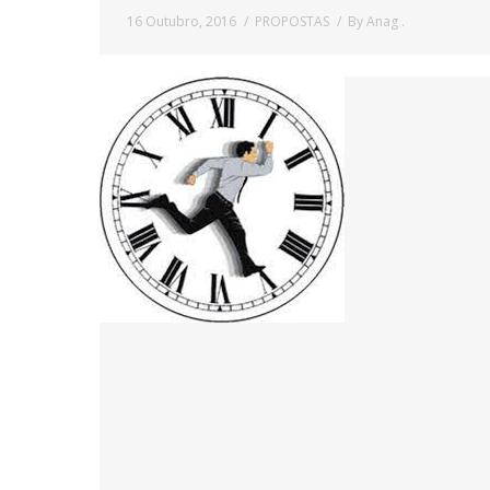
16 Outubro, 2016
PROPOSTAS
By
Anag .