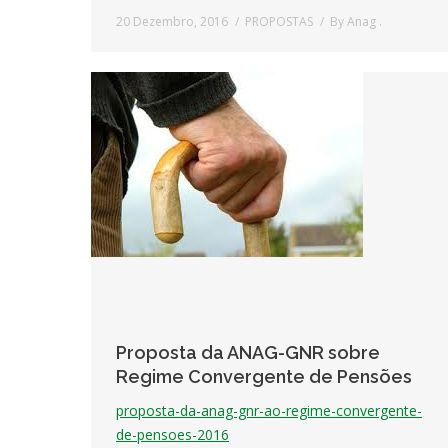
20 Dezembro, 2016
PROPOSTAS
By
Anag .
Proposta da ANAG-GNR sobre
Regime Convergente de Pensões
proposta-da-anag-gnr-ao-regime-convergente-
de-pensoes-2016