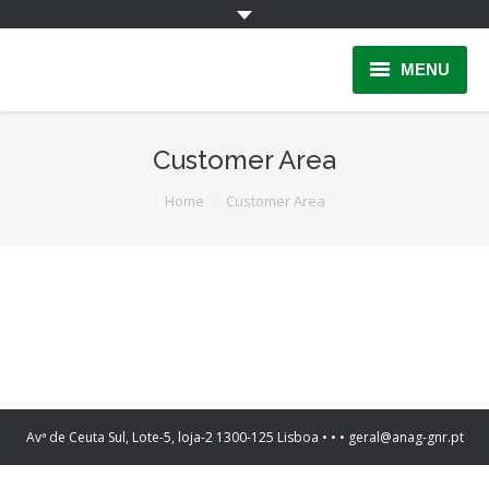
MENU
Home
Customer Area
INFORMAÇÃO
You are here:
Home
Customer Area
Quem Somos
INSCRIÇÃO
PARCERIAS
LINKS
Contactos
Avª de Ceuta Sul, Lote-5, loja-2 1300-125 Lisboa • • • geral@anag-gnr.pt
Área Reservada