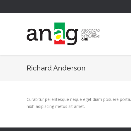
Richard Anderson
Curabitur pellentesque neque eget diam posuere porta. Qu
nibh adipiscing metus sit amet.