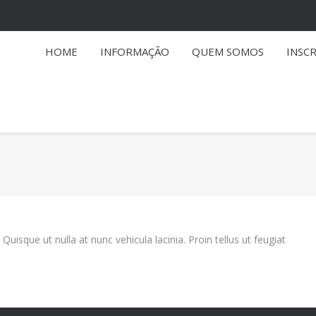
HOME
INFORMAÇÃO
QUEM SOMOS
INSC
You are here:
isque ut nulla at nunc vehicula lacinia. Proin tellus ut feugiat