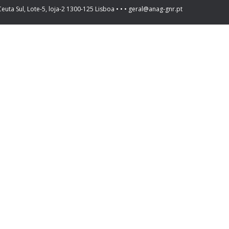
Ceuta Sul, Lote-5, loja-2 1300-125 Lisboa • • • geral@anag-gnr.pt