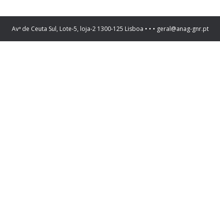
Avª de Ceuta Sul, Lote-5, loja-2 1300-125 Lisboa • • • geral@anag-gnr.pt