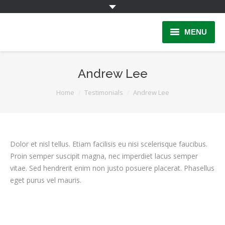
MENU
Home
Andrew Lee
INFORMAÇÃO
You are here:
Home
Testimonials
Andrew Lee
Quem Somos
INSCRIÇÃO
Dolor et nisl tellus. Etiam facilisis eu nisi scelerisque faucibus.
PARCERIAS
Proin semper suscipit magna, nec imperdiet lacus semper
vitae. Sed hendrerit enim non justo posuere placerat. Phasellus
LINKS
eget purus vel mauris.
Contactos
Área Reservada