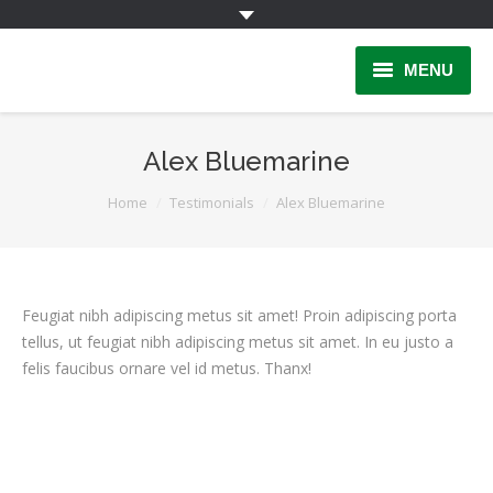
MENU
Home
Alex Bluemarine
INFORMAÇÃO
You are here:
Home
Testimonials
Alex Bluemarine
Quem Somos
INSCRIÇÃO
Feugiat nibh adipiscing metus sit amet! Proin adipiscing porta
PARCERIAS
tellus, ut feugiat nibh adipiscing metus sit amet. In eu justo a
felis faucibus ornare vel id metus. Thanx!
LINKS
Contactos
Área Reservada