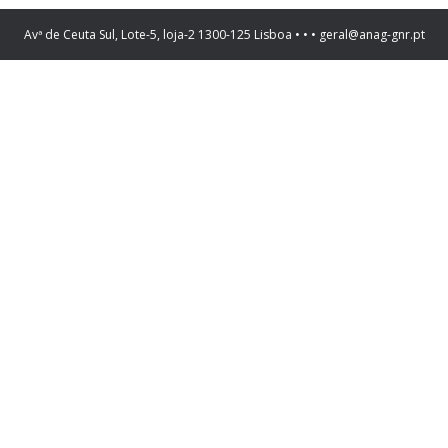
Avª de Ceuta Sul, Lote-5, loja-2 1300-125 Lisboa • • • geral@anag-gnr.pt