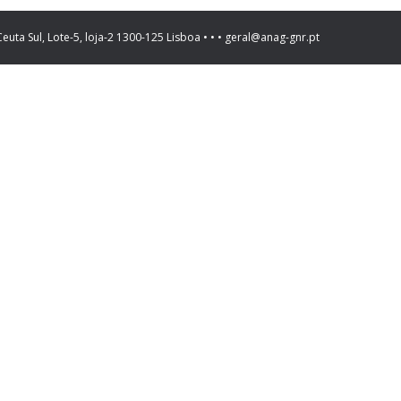
Ceuta Sul, Lote-5, loja-2 1300-125 Lisboa • • • geral@anag-gnr.pt