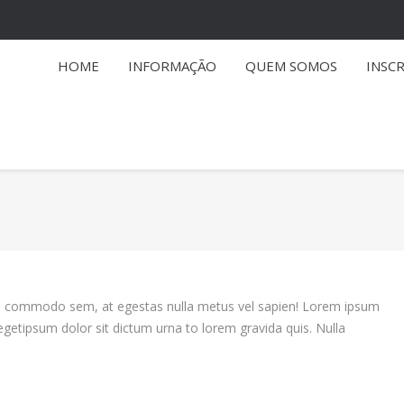
HOME
INFORMAÇÃO
QUEM SOMOS
INSC
You are here:
ulla commodo sem, at egestas nulla metus vel sapien! Lorem ipsum
etipsum dolor sit dictum urna to lorem gravida quis. Nulla