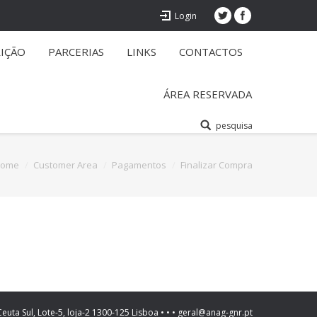
Login
RIÇÃO
PARCERIAS
LINKS
CONTACTOS
ÁREA RESERVADA
pesquisa
ome
Customer Area
Pagamentos
Finalizar Compra
Ceuta Sul, Lote-5, loja-2 1300-125 Lisboa • • • geral@anag-gnr.pt