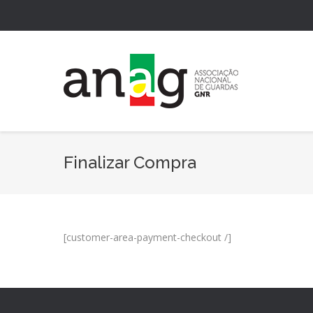
Finalizar Compra
[customer-area-payment-checkout /]