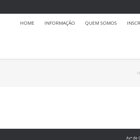
HOME
INFORMAÇÃO
QUEM SOMOS
INSC
You are here:
H
Avª de 