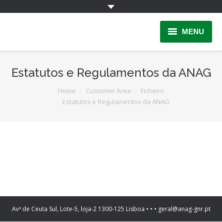
MENU
Home
Estatutos e Regulamentos da ANAG
INFORMAÇÃO
You are here:
Home
Customer Area
Ficheiro
Estatutos e Regulamentos da ANAG
Quem Somos
INSCRIÇÃO
PARCERIAS
LINKS
Contactos
Avª de Ceuta Sul, Lote-5, loja-2 1300-125 Lisboa • • • geral@anag-gnr.pt
Área Reservada