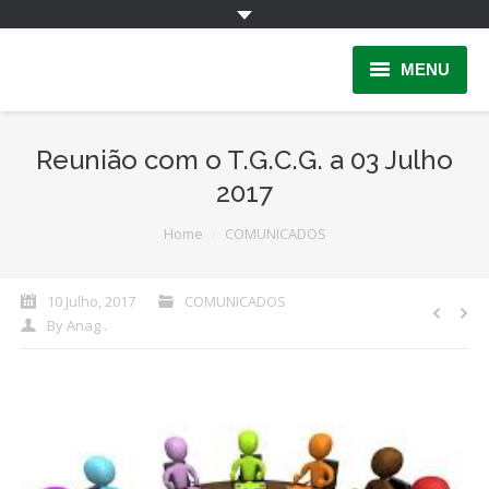
MENU
Home
Reunião com o T.G.C.G. a 03 Julho
INFORMAÇÃO
2017
Quem Somos
You are here:
Home
COMUNICADOS
INSCRIÇÃO
10 Julho, 2017
COMUNICADOS
PARCERIAS
By
Anag .
LINKS
Contactos
Área Reservada